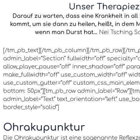
Unser Therapiezi
Darauf zu warten, dass eine Krankheit in all
kommt,
um sie dann zu heilen, heißt,
in dem 
wenn man Durst hat…
Nei Tsching So
[/tm_pb_text][/tm_pb_column][/tm_pb_row][/tm_
admin_label=“Section“ fullwidth=“off“ specialty=
allow_player_pause=“off“ inner_shadow=“off“ para
make_fullwidth=“off“ use_custom_width=“off“ wid
use_custom_gutter=“off“ custom_css_main_elem
bottom: 50px“][tm_pb_row admin_label=“Row“][tm
admin_label=“Text“ text_orientation=“left“ use_bor
border_style=“solid“]
Ohrakupunktur
Die Ohrakupunktur ist eine sogenannte Reflexz