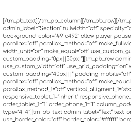
Behandl
[/tm_pb_text][/tm_pb_column][/tm_pb_row][/tm_
admin_label=“Section“ fullwidth=“off“ specialty=
background_color=“#91c492″ allow_player_pause=
parallax=“off“ parallax_method=“off“ make_fullwi
width_unit=“on“ make_equal=“off“ use_custom_gut
custom_padding=“0px||50px|“][tm_pb_row admin_
use_custom_width=“off“ use_grid_padding=“on“ w
custom_padding=“40px|||“ padding_mobile=“off“ 
parallax=“off“ parallax_method=“off“ make_equal=“
parallax_method_1=“off“ vertical_alligment_1=“sta
responsive_tablet_1=“inherit“ responsive_phone_1
order_tablet_1=“1″ order_phone_1=“1″ column_p
type=“4_4″][tm_pb_text admin_label=“Text“ text_or
use_border_color=“off“ border_color=“#ffffff“ bord