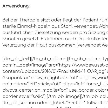
Anwendung:
Bei der Therapie sitzt oder liegt der Patient r
sterile Einmal-Nadeln aus Stahl verwendet. Ab
ausführlichen Zielsetzung werden pro Sitzung ca
Minuten gesetzt. Es können auch Druckpflaster
Verletzung der Haut auskommen, verwendet we
[/tm_pb_text][/tm_pb_column][tm_pb_column ty
admin_label=“Image“ src=“https://www.bewusst
content/uploads/2018/01/Praxisbild-11_OAP.jpg“ 
Akupunktur“ show_in_lightbox=“off“ url_new_windo
animation=“left“ sticky=“off“ align=“left“ force_full
always_center_on_mobile=“on“ use_border_color=“o
border_style=“solid“] [/tm_pb_image][/tm_pb_co
[tm_pb_section admin_label=“Section“ fullwidth=“o