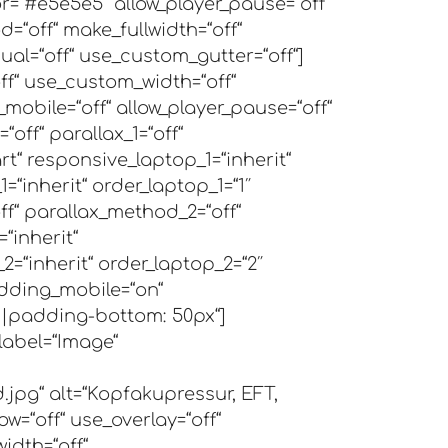
=“#e5e5e5″ allow_player_pause=“off“
d=“off“ make_fullwidth=“off“
al=“off“ use_custom_gutter=“off“]
ff“ use_custom_width=“off“
obile=“off“ allow_player_pause=“off“
off“ parallax_1=“off“
rt“ responsive_laptop_1=“inherit“
=“inherit“ order_laptop_1=“1″
off“ parallax_method_2=“off“
“inherit“
=“inherit“ order_laptop_2=“2″
adding_mobile=“on“
|padding-bottom: 50px“]
label=“Image“
jpg“ alt=“Kopfakupressur, EFT,
w=“off“ use_overlay=“off“
width=“off“