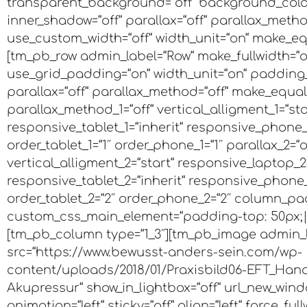
transparent_background=“off“ background_color
inner_shadow=“off“ parallax=“off“ parallax_metho
use_custom_width=“off“ width_unit=“on“ make_equ
[tm_pb_row admin_label=“Row“ make_fullwidth=“o
use_grid_padding=“on“ width_unit=“on“ padding_m
parallax=“off“ parallax_method=“off“ make_equal=“
parallax_method_1=“off“ vertical_alligment_1=“sta
responsive_tablet_1=“inherit“ responsive_phone_1
order_tablet_1=“1″ order_phone_1=“1″ parallax_2=“
vertical_alligment_2=“start“ responsive_laptop_2=
responsive_tablet_2=“inherit“ responsive_phone_2
order_tablet_2=“2″ order_phone_2=“2″ column_p
custom_css_main_element=“padding-top: 50px;|
[tm_pb_column type=“1_3″][tm_pb_image admin_
src=“https://www.bewusst-anders-sein.com/wp-
content/uploads/2018/01/Praxisbild06-EFT_Hand.
Akupressur“ show_in_lightbox=“off“ url_new_windo
animation=“left“ sticky=“off“ align=“left“ force_full