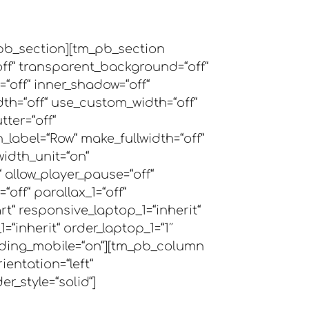
ung
pb_section][tm_pb_section
“off“ transparent_background=“off“
“off“ inner_shadow=“off“
dth=“off“ use_custom_width=“off“
ter=“off“
label=“Row“ make_fullwidth=“off“
idth_unit=“on“
allow_player_pause=“off“
off“ parallax_1=“off“
rt“ responsive_laptop_1=“inherit“
=“inherit“ order_laptop_1=“1″
adding_mobile=“on“][tm_pb_column
ientation=“left“
er_style=“solid“]