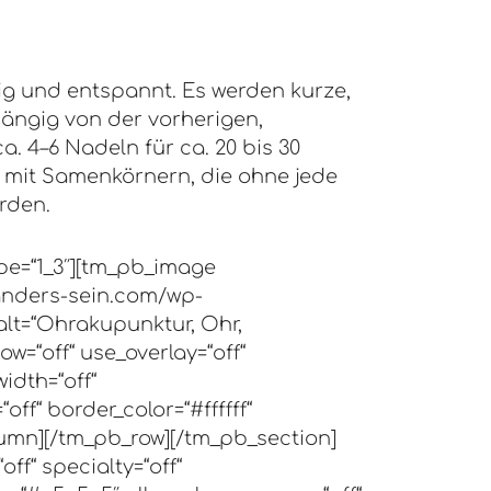
uhig und entspannt. Es werden kurze,
hängig von der vorherigen,
. 4–6 Nadeln für ca. 20 bis 30
 mit Samenkörnern, die ohne jede
rden.
pe=“1_3″][tm_pb_image
-anders-sein.com/wp-
alt=“Ohrakupunktur, Ohr,
w=“off“ use_overlay=“off“
width=“off“
ff“ border_color=“#ffffff“
lumn][/tm_pb_row][/tm_pb_section]
ff“ specialty=“off“