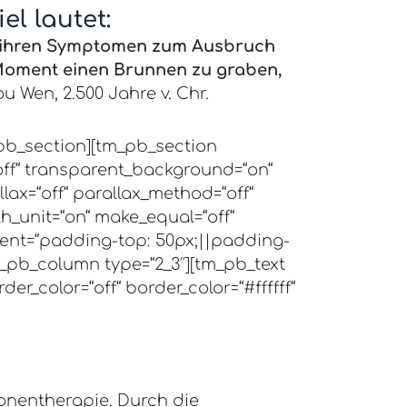
el lautet:
 ihren
Symptomen zum Ausbruch
Moment einen Brunnen zu graben,
u Wen, 2.500 Jahre v. Chr.
pb_section][tm_pb_section
“off“ transparent_background=“on“
llax=“off“ parallax_method=“off“
th_unit=“on“ make_equal=“off“
ent=“padding-top: 50px;||padding-
_pb_column type=“2_3″][tm_pb_text
der_color=“off“ border_color=“#ffffff“
onentherapie. Durch die