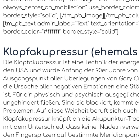
always_center_on_mobile=“on“ use_border_color=“o
border_style=“solid“] [/tm_pb_image][/tm_pb_co
[tm_pb_text admin_label=“Text“ text_orientation=“
border_color=“#ffffff“ border_style=“solid“]
Klopfakupressur (ehemals
Die Klopfakupressur ist eine Technik der energ
den USA und wurde Anfang der 90er Jahre von G
Ausgangspunkt aller Überlegungen von Gary Cr
die Ursache aller negativen Emotionen eine St
ist. Für ein physisch und psychisch ausgegli
ungehindert fließen. Sind sie blockiert, kommt 
Problemen. Auf diese Weisheit beruft sich auch
Klopfakupressur knüpft an die Akupunktur-Trad
mit dem Unterschied, dass keine Nadeln verwe
den Fingerspitzen auf bestimmte Meridianpunk