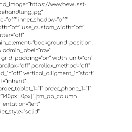
und_image=“https://www.bewusst-
behandlung.jpg“
=“off“ inner_shadow=“off“
dth=“off“ use_custom_width=“off“
ter=“off“
in_element=“background-position:
w admin_label=“row“
_grid_padding=“on“ width_unit=“on“
rallax=“off“ parallax_method=“off“
_1=“off“ vertical_alligment_1=“start“
=“inherit“
rder_tablet_1=“1″ order_phone_1=“1″
140px||0px|“][tm_pb_column
ientation=“left“
er_style=“solid“