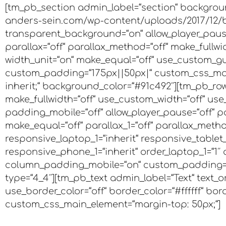
[tm_pb_section admin_label=“section“ backgro
anders-sein.com/wp-content/uploads/2017/12/
transparent_background=“on“ allow_player_pause
parallax=“off“ parallax_method=“off“ make_fullwi
width_unit=“on“ make_equal=“off“ use_custom_gut
custom_padding=“175px||50px|“ custom_css_ma
inherit;“ background_color=“#91c492″][tm_pb_ro
make_fullwidth=“off“ use_custom_width=“off“ use
padding_mobile=“off“ allow_player_pause=“off“ pa
make_equal=“off“ parallax_1=“off“ parallax_method
responsive_laptop_1=“inherit“ responsive_tablet_1
responsive_phone_1=“inherit“ order_laptop_1=“1″ o
column_padding_mobile=“on“ custom_padding=“
type=“4_4″][tm_pb_text admin_label=“Text“ text_or
use_border_color=“off“ border_color=“#ffffff“ bord
custom_css_main_element=“margin-top: 50px;“]