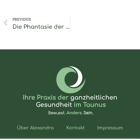
Zurück
PREVIOUS
Die Phantasie der Kinder als Selbsthilfeinstrument
Über Alexandra
Kontakt
Impressum