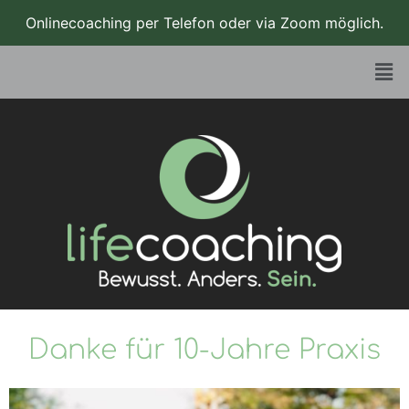
Zum
Onlinecoaching per Telefon oder via Zoom möglich.
Inhalt
springen
Men
Danke für 10-Jahre Praxis